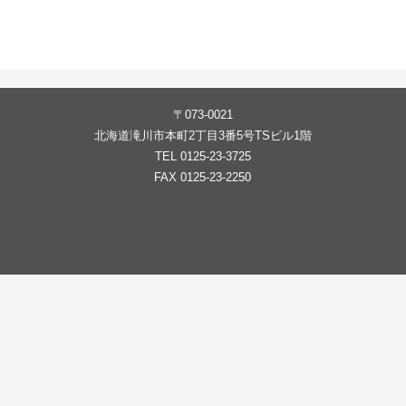
〒073-0021
北海道滝川市本町2丁目3番5号TSビル1階
TEL 0125-23-3725
FAX 0125-23-2250